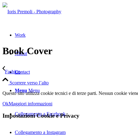
Work
Book Cover
About
Fashion
Contact
Scorrere verso l’alto
Menu
Menu
Questo sito utilizza cookie tecnici e di terze parti. Nessun cookie vien
Ok
Maggiori informazioni
Collegamento a Facebook
Impostazioni Cookie e Privacy
Collegamento a Instagram