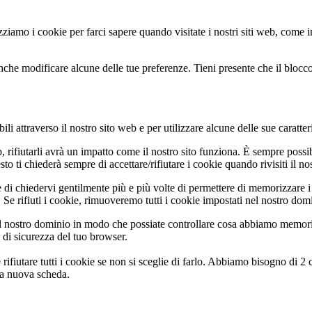
zziamo i cookie per farci sapere quando visitate i nostri siti web, come in
nche modificare alcune delle tue preferenze. Tieni presente che il blocco 
li attraverso il nostro sito web e per utilizzare alcune delle sue caratter
b, rifiutarli avrà un impatto come il nostro sito funziona. È sempre poss
 ti chiederà sempre di accettare/rifiutare i cookie quando rivisiti il nos
 di chiedervi gentilmente più e più volte di permettere di memorizzare i 
Se rifiuti i cookie, rimuoveremo tutti i cookie impostati nel nostro dom
 nostro dominio in modo che possiate controllare cosa abbiamo memoriz
i di sicurezza del tuo browser.
rifiutare tutti i cookie se non si sceglie di farlo. Abbiamo bisogno di 2
na nuova scheda.